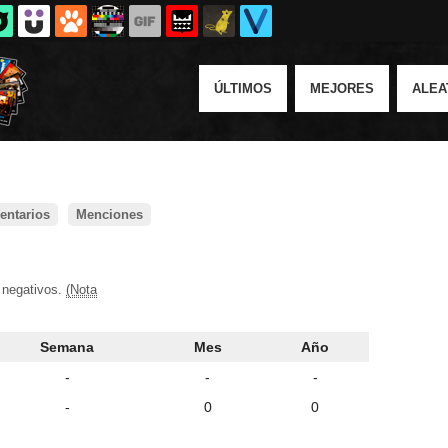
ÚLTIMOS
MEJORES
ALEA
ntarios
Menciones
 negativos.
(Nota
Semana
Mes
Año
-
-
-
-
0
0