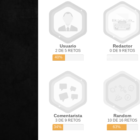
Usuario
Redactor
2 DE 5 RETOS
0 DE 9 RETOS
40%
0%
Comentarista
Random
3 DE 9 RETOS
10 DE 16 RETOS
34%
63%