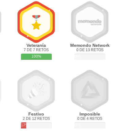
Veteranía
Memondo Network
7 DE 7 RETOS
0 DE 13 RETOS
100%
0%
Festivo
Imposible
2 DE 12 RETOS
0 DE 4 RETOS
17%
0%