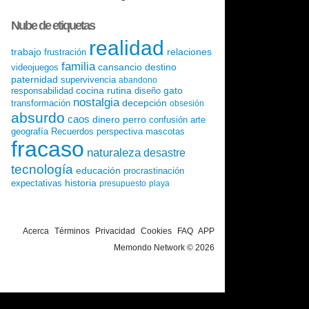
Nube de etiquetas
realidad
trabajo
relaciones
frustración
familia
cansancio
destino
videojuegos
paternidad
supervivencia
abandono
cocina
rutina
gato
responsabilidad
diseño
nostalgia
decepción
transformación
obsesión
absurdo
caos
dinero
perro
confusión
arte
geografía
Recuerdos
perspectiva
mascotas
fracaso
naturaleza
desastre
tecnología
educación
procrastinación
historia
expectativas
presupuesto
playa
Acerca
Términos
Privacidad
Cookies
FAQ
APP
Memondo Network © 2026