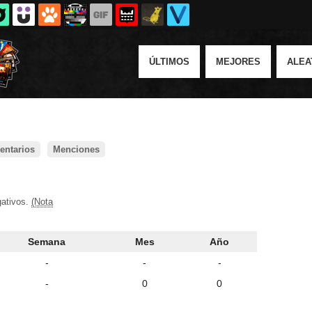
ÚLTIMOS
MEJORES
ALEA
ntarios
Menciones
gativos.
(Nota
Semana
Mes
Año
-
-
-
-
0
0