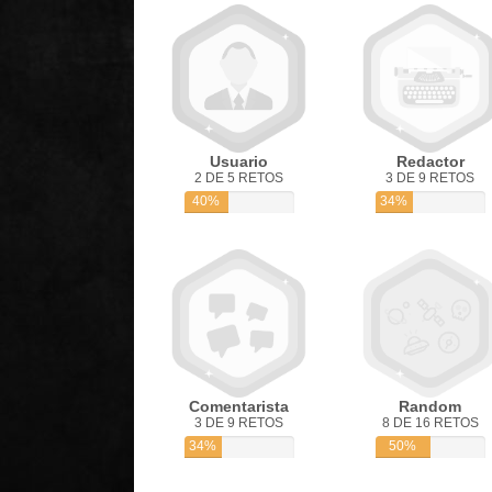
Usuario
Redactor
2 DE 5 RETOS
3 DE 9 RETOS
40%
34%
Comentarista
Random
3 DE 9 RETOS
8 DE 16 RETOS
34%
50%