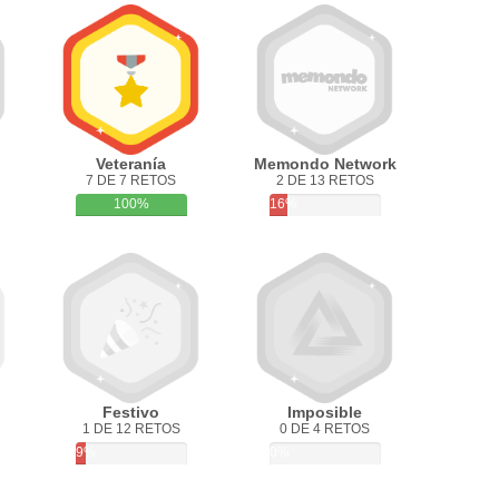
Veteranía
Memondo Network
7 DE 7 RETOS
2 DE 13 RETOS
100%
16%
Festivo
Imposible
1 DE 12 RETOS
0 DE 4 RETOS
9%
0%