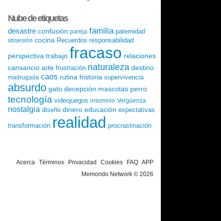
Nube de etiquetas
familia
desastre
confusión
paternidad
pareja
cocina
Recuerdos
responsabilidad
obsesión
fracaso
perspectiva
trabajo
relaciones
naturaleza
cansancio
arte
destino
frustración
caos
rutina
historia
supervivencia
madrugada
absurdo
gato
decepción
mascotas
perro
tecnología
videojuegos
insomnio
Vergüenza
nostalgia
dinero
educación
diseño
expectativas
realidad
transformación
procrastinación
Acerca
Términos
Privacidad
Cookies
FAQ
APP
Memondo Network © 2026