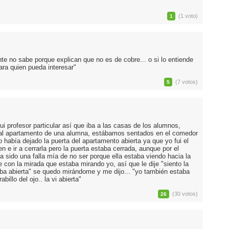
(1 voto)
1
nte no sabe porque explican que no es de cobre... o si lo entiende
ara quien pueda interesar"
(7 votos)
5
ui profesor particular así que iba a las casas de los alumnos,
e al apartamento de una alumna, estábamos sentados en el comedor
o había dejado la puerta del apartamento abierta ya que yo fui el
en e ir a cerrarla pero la puerta estaba cerrada, aunque por el
iera sido una falla mía de no ser porque ella estaba viendo hacia la
con la mirada que estaba mirando yo, así que le dije "siento la
aba abierta" se quedo mirándome y me dijo... "yo también estaba
illo del ojo.. la vi abierta"
(30 votos)
26