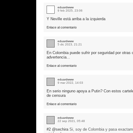
eduardwww
9 feb 2025, 23:06
Y Neville está arriba a la izquierda
Enlace al comentario
eduardwww
5 dic 2023, 21:21
En Colombia puede sufrir por seguridad por otras c
advertencia...
Enlace al comentario
eduardwww
9 mar 2022, 14:03
En serio ninguno apoya a Putin? Con estos cartel
de censura
Enlace al comentario
eduardwww
22 sep 2021, 05:48
#2
@sechira
Si, soy de Colombia y pasa exactamen