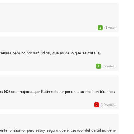
(1 voto)
1
ausas pero no por ser judios, que es de lo que se trata la
(6 votos)
4
es NO son mejores que Putin solo se ponen a su nivel en términos
(10 votos)
2
te lo mismo, pero estoy seguro que el creador del cartel no tiene