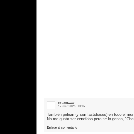
eduardwww
17 mar 2025, 13:07
También pelean (y son fastidiosos) en todo el mu
No me gusta ser xenofobo pero se lo ganan, "Ch
Enlace al comentario