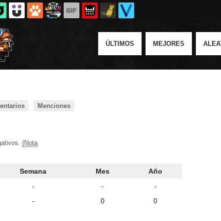
ÚLTIMOS
MEJORES
ALEA
ntarios
Menciones
gativos.
(Nota
Semana
Mes
Año
-
-
-
-
0
0