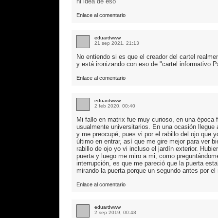
ni idea de eso
Enlace al comentario
eduardwww
21 sep 2021, 21:13
No entiendo si es que el creador del cartel realme
y está ironizando con eso de "cartel informativo P
Enlace al comentario
eduardwww
2 feb 2020, 00:40
Mi fallo en matrix fue muy curioso, en una época f
usualmente universitarios. En una ocasión llegu
y me preocupé, pues vi por el rabillo del ojo que y
último en entrar, así que me gire mejor para ver bi
rabillo de ojo yo vi incluso el jardín exterior. Hub
puerta y luego me miro a mi, como preguntándome 
interrupción, es que me pareció que la puerta est
mirando la puerta porque un segundo antes por el rab
Enlace al comentario
eduardwww
2 sep 2019, 00:48