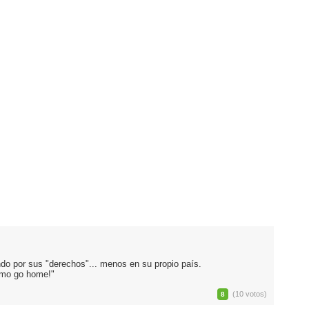
ndo por sus "derechos"... menos en su propio país.
amo go home!"
(10 votos)
8