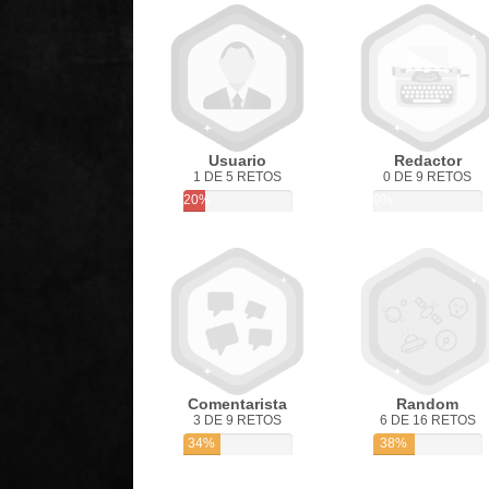
Usuario
Redactor
1 DE 5 RETOS
0 DE 9 RETOS
20%
0%
Comentarista
Random
3 DE 9 RETOS
6 DE 16 RETOS
34%
38%