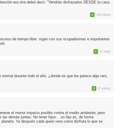
intención era otra debió decir: "Vendrán disfrazados DESDE la casa
(16 votos)
4
 exceso de tiempo libre: sigan con sus ocupadisimas e importantes
más
(1 voto)
1
 normal durante todo el año, ¿donde es que les parece algo raro,
(7 votos)
5
nerar el menor impacto posible contra el medio ambiente, pero
las demás juntas: No tener hijos... un hijo es, de forma
 planeta. Ya después cada quien vera como disfruta lo que se