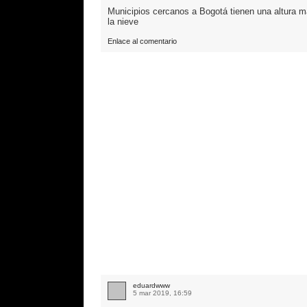
Municipios cercanos a Bogotá tienen una altura 
la nieve
Enlace al comentario
eduardwww
5 mar 2019, 16:59