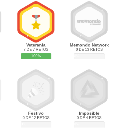
Veteranía
Memondo Network
7 DE 7 RETOS
0 DE 13 RETOS
100%
0%
Festivo
Imposible
0 DE 12 RETOS
0 DE 4 RETOS
0%
0%