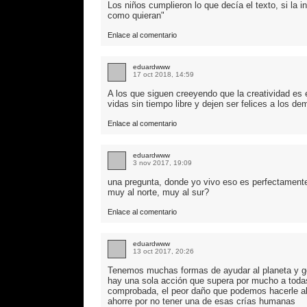
Los niños cumplieron lo que decía el texto, si la 
como quieran"
Enlace al comentario
eduardwww
17 oct 2018, 14:59
A los que siguen creeyendo que la creatividad es
vidas sin tiempo libre y dejen ser felices a los de
Enlace al comentario
eduardwww
3 nov 2017, 19:09
una pregunta, donde yo vivo eso es perfectamente
muy al norte, muy al sur?
Enlace al comentario
eduardwww
13 oct 2017, 20:26
Tenemos muchas formas de ayudar al planeta y ge
hay una sola acción que supera por mucho a todas 
comprobada, el peor daño que podemos hacerle al
ahorre por no tener una de esas crías humanas