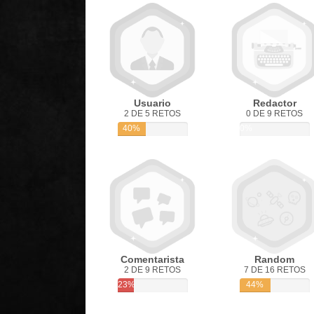
Usuario
Redactor
2 DE 5 RETOS
0 DE 9 RETOS
40%
0%
Comentarista
Random
2 DE 9 RETOS
7 DE 16 RETOS
23%
44%