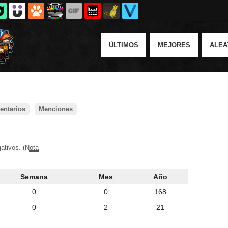
ÚLTIMOS
MEJORES
ALEA
ntarios
Menciones
gativos.
(Nota
Semana
Mes
Año
0
0
168
0
2
21