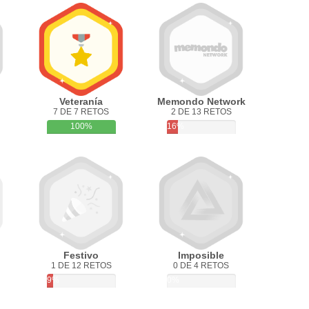
Veteranía
Memondo Network
7 DE 7 RETOS
2 DE 13 RETOS
100%
16%
Festivo
Imposible
1 DE 12 RETOS
0 DE 4 RETOS
9%
0%