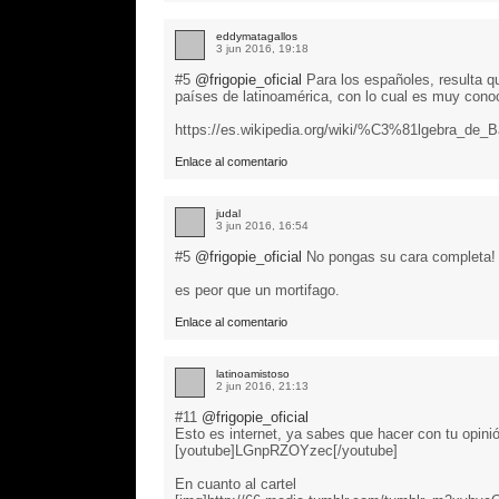
eddymatagallos
3 jun 2016, 19:18
#5
@frigopie_oficial
Para los españoles, resulta q
países de latinoamérica, con lo cual es muy cono
https://es.wikipedia.org/wiki/%C3%81lgebra_de_B
Enlace al comentario
judal
3 jun 2016, 16:54
#5
@frigopie_oficial
No pongas su cara completa! 
es peor que un mortifago.
Enlace al comentario
latinoamistoso
2 jun 2016, 21:13
#11
@frigopie_oficial
Esto es internet, ya sabes que hacer con tu opini
[youtube]LGnpRZOYzec[/youtube]
En cuanto al cartel