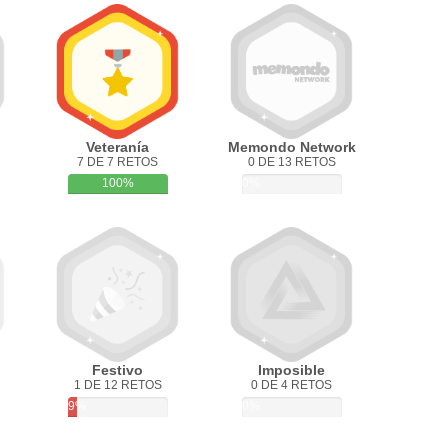
Veteranía
Memondo Network
7 DE 7 RETOS
0 DE 13 RETOS
100%
0%
Festivo
Imposible
1 DE 12 RETOS
0 DE 4 RETOS
9%
0%