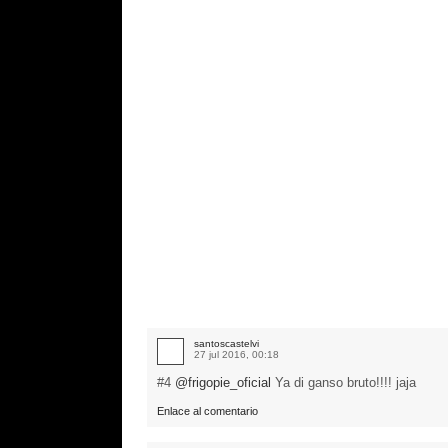
santoscastelvi
27 jul 2016, 00:18
#4
@frigopie_oficial
Ya di ganso bruto!!!! jaja
Enlace al comentario