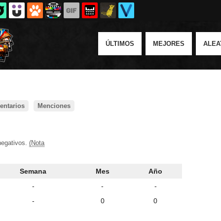
ÚLTIMOS
MEJORES
ALEA
ntarios
Menciones
negativos.
(Nota
Semana
Mes
Año
-
-
-
-
0
0