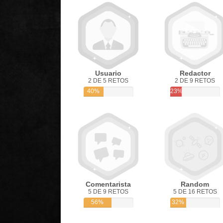
Usuario
Redactor
2 DE 5 RETOS
2 DE 9 RETOS
40%
23%
Comentarista
Random
5 DE 9 RETOS
5 DE 16 RETOS
56%
32%