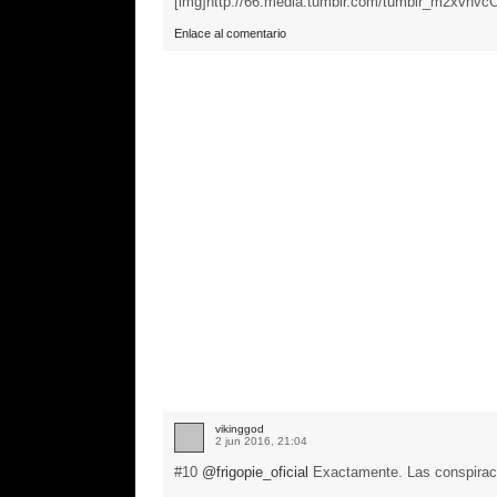
[img]http://66.media.tumblr.com/tumblr_m2xvhvc
Enlace al comentario
vikinggod
2 jun 2016, 21:04
#10
@frigopie_oficial
Exactamente. Las conspiraci