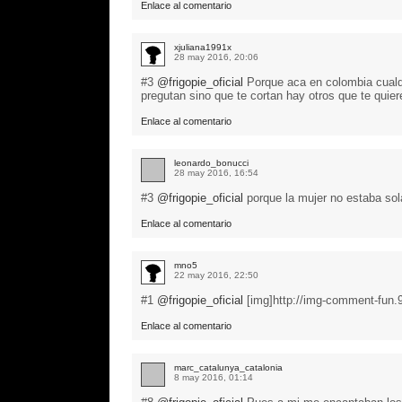
Enlace al comentario
xjuliana1991x
28 may 2016, 20:06
#3
@frigopie_oficial
Porque aca en colombia cualqu
pregutan sino que te cortan hay otros que te quier
Enlace al comentario
leonardo_bonucci
28 may 2016, 16:54
#3
@frigopie_oficial
porque la mujer no estaba sol
Enlace al comentario
mno5
22 may 2016, 22:50
#1
@frigopie_oficial
[img]http://img-comment-fun
Enlace al comentario
marc_catalunya_catalonia
8 may 2016, 01:14