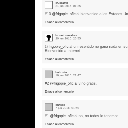
cruscamp
21 jun 2016, 01:25
#10
@frigopie_oficial
bienvenido a los Estados Un
Enlace al comentario
loquetunosabes
20 jun 2016, 20:55
@frigopie_oficial
un resentido no gana nada en su v
Bienvenido a Internet
Enlace al comentario
bubosito
19 jun 2016, 21:47
#2
@frigopie_oficial
vino gratis.
Enlace al comentario
enrikex
7 jun 2016, 01:50
#1
@frigopie_oficial
no, no todos lo tenemos.
Enlace al comentario