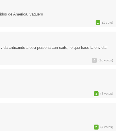
idos de America, vaquero
(1 voto)
1
ida criticando a otra persona con éxito, lo que hace la envidia!
(16 votos)
0
(8 votos)
4
(4 votos)
2