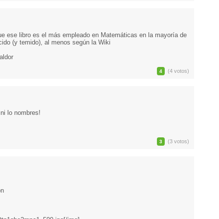
ue ese libro es el más empleado en Matemáticas en la mayoría de
cido (y temido), al menos según la Wiki
aldor
(4 votos)
4
ni lo nombres!
(3 votos)
3
ón