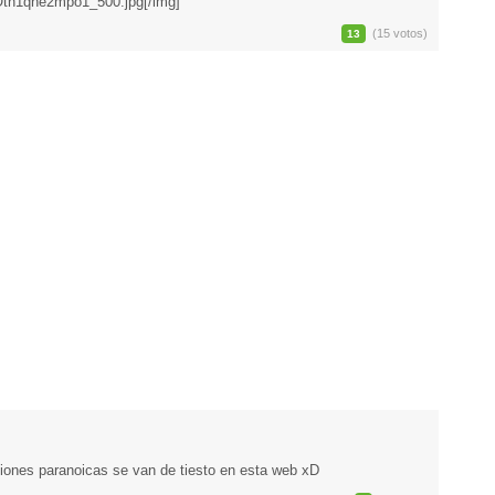
Otn1qhe2mpo1_500.jpg[/img]
(15 votos)
13
ones paranoicas se van de tiesto en esta web xD