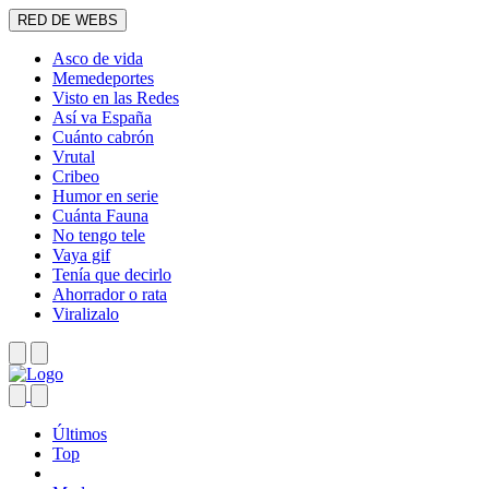
RED DE WEBS
Asco de vida
Memedeportes
Visto en las Redes
Así va España
Cuánto cabrón
Vrutal
Cribeo
Humor en serie
Cuánta Fauna
No tengo tele
Vaya gif
Tenía que decirlo
Ahorrador o rata
Viralizalo
Últimos
Top