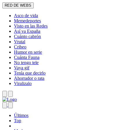
RED DE WEBS
Asco de vida
Memedeportes
Visto en las Redes
Así va España
Cuánto cabrón
Vrutal
Cribeo
Humor en serie
Cuánta Fauna
No tengo tele
Vaya gif
Tenía que decirlo
Ahorrador o rata
Viralizalo
Últimos
Top