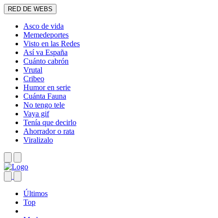
RED DE WEBS
Asco de vida
Memedeportes
Visto en las Redes
Así va España
Cuánto cabrón
Vrutal
Cribeo
Humor en serie
Cuánta Fauna
No tengo tele
Vaya gif
Tenía que decirlo
Ahorrador o rata
Viralizalo
Últimos
Top