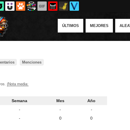
ÚLTIMOS
MEJORES
ALEA
ntarios
Menciones
ivos.
(Nota media:
Semana
Mes
Año
-
-
-
-
0
0