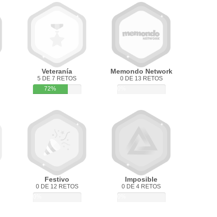
Veteranía
Memondo Network
5 DE 7 RETOS
0 DE 13 RETOS
72%
0%
Festivo
Imposible
0 DE 12 RETOS
0 DE 4 RETOS
0%
0%