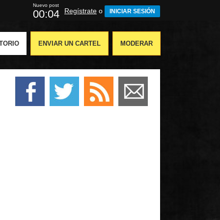
Nuevo post
Regístrate
o
00:03
INICIAR SESIÓN
TORIO
ENVIAR UN CARTEL
MODERAR