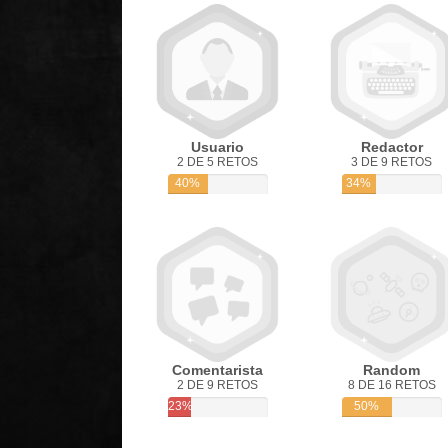
Usuario
Redactor
2 DE 5 RETOS
3 DE 9 RETOS
40%
34%
Comentarista
Random
2 DE 9 RETOS
8 DE 16 RETOS
23%
50%