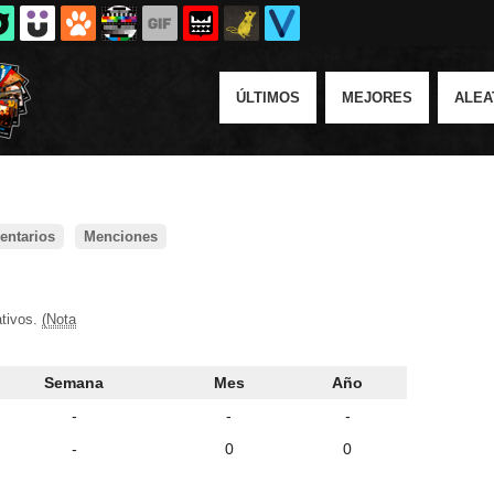
ÚLTIMOS
MEJORES
ALEA
ntarios
Menciones
ativos.
(Nota
Semana
Mes
Año
-
-
-
-
0
0