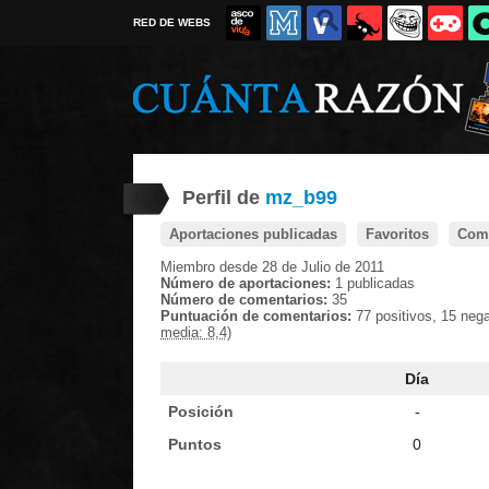
RED DE WEBS
Perfil de
mz_b99
Aportaciones publicadas
Favoritos
Come
Miembro desde 28 de Julio de 2011
Número de aportaciones:
1 publicadas
Número de comentarios:
35
Puntuación de comentarios:
77 positivos, 15 neg
media: 8,4)
Día
Posición
-
Puntos
0