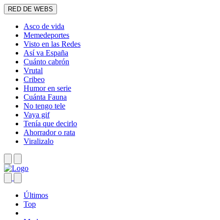
RED DE WEBS
Asco de vida
Memedeportes
Visto en las Redes
Así va España
Cuánto cabrón
Vrutal
Cribeo
Humor en serie
Cuánta Fauna
No tengo tele
Vaya gif
Tenía que decirlo
Ahorrador o rata
Viralizalo
Últimos
Top