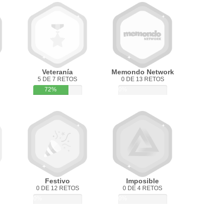
Veteranía
Memondo Network
5 DE 7 RETOS
0 DE 13 RETOS
72%
0%
Festivo
Imposible
0 DE 12 RETOS
0 DE 4 RETOS
0%
0%