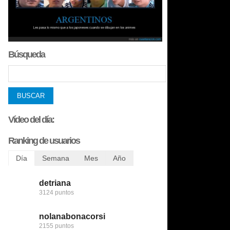
Búsqueda
Vídeo del día:
Ranking de usuarios
Día
Semana
Mes
Año
detriana
123despasito
bobobobs
bobobobs
3124 puntos
5325 puntos
8469 puntos
272691 puntos
nolanabonacorsi
mariettachesnut
nomedigas
flamenquin
2155 puntos
4290 puntos
8402 puntos
239735 puntos