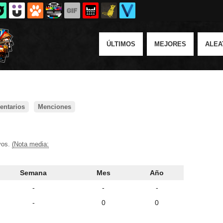
ÚLTIMOS
MEJORES
ALEA
ntarios
Menciones
ivos.
(Nota media:
Semana
Mes
Año
-
-
-
-
0
0