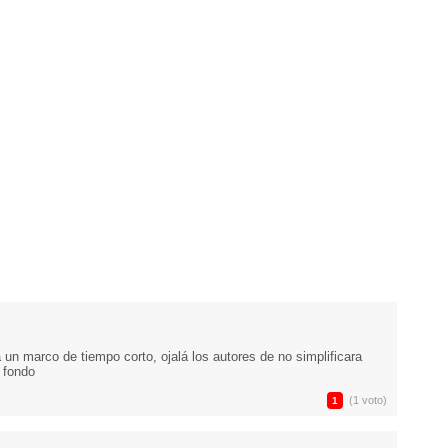
a un marco de tiempo corto, ojalá los autores de no simplificara
l fondo
(1 voto)
1