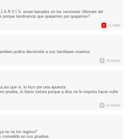
J.A.R.V.I.S. estan basados en las versiones Ultimate del
ue porque tendriamos que quejarnos por quejarnos?
(1 voto)
1
ambien podría devolverle a sus familiares muertos
(0 votos)
0
,asi que si, lo hizo por una apuesta
o prueba, lo llamo tortura porque a dios no le importa hacer sufrir
(2 votos)
0
ya no se los regresó"
e y comedido en sus pruebas.