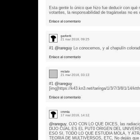
Esta gente lo único que hizo fue deducir con qué
votantes, la responsabilidad de tragárselas no es
Enlace al comentario
garkerk
21 mar 2018, 09:25
#1
@rareguy
Lo conocemos, y al chapulín colorado
Enlace al comentario
mclalo
21 mar 2018, 03:13
#1
@rareguy
[img]https://k43.kn3.net/taringa/1/3/7/3/8/1/14/kt
Enlace al comentario
cmmla
17 mar 2018, 14:12
@rareguy
, OJO CON LO QUE DICES, las radiaci
DIJO CUAL ES EL PUT0 ORIGEN DEL UNIVERSO, el 
ESO SI, TODO LO QUE ESTUDIA MOLA, Y AT
TEORIA DE MULTIVERSOS, ETC, No dejáis que os 