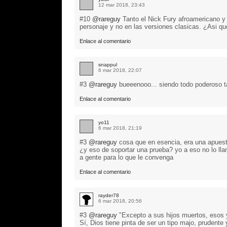
12 mar 2018, 23:43
#10
@rareguy
Tanto el Nick Fury afroamericano y 
personaje y no en las versiones clasicas. ¿Asi q
Enlace al comentario
snappul
6 mar 2018, 22:07
#3
@rareguy
bueeenooo... siendo todo poderoso t
Enlace al comentario
yo11
6 mar 2018, 21:19
#3
@rareguy
cosa que en esencia, era una apuesta
¿y eso de soportar una prueba? yo a eso no lo llam
a gente para lo que le convenga
Enlace al comentario
rayder78
6 mar 2018, 20:56
#3
@rareguy
"Excepto a sus hijos muertos, esos 
Sí, Dios tiene pinta de ser un tipo majo, prudent