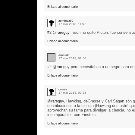
Enlace al comentario
zombiez69
17 mar 2018, 11:57
#2
@rareguy
Tison no quito Pluton, fue consensu
Enlace al comentario
amerak
17 mar 2018, 02:56
#2
@rareguy
pero necesitaban a un negro para qeu
Enlace al comentario
cmmla
17 mar 2018, 00:28
@rareguy
, Hawking, deGrasse y Carl Sagan són g
contribuciones a la ciencia (Hawking demostró qu
aprovechan su fama para divulgar la ciencia, no e
incomparables con Einstein.
Enlace al comentario