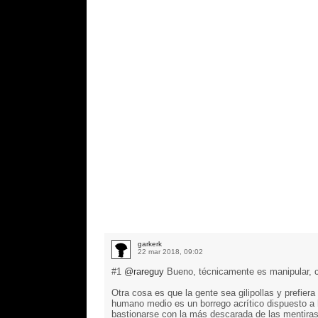
garkerk
22 mar 2018, 09:02
#1
@rareguy
Bueno, técnicamente es manipular, c
Otra cosa es que la gente sea gilipollas y prefiera
humano medio es un borrego acrítico dispuesto a 
bastionarse con la más descarada de las mentiras