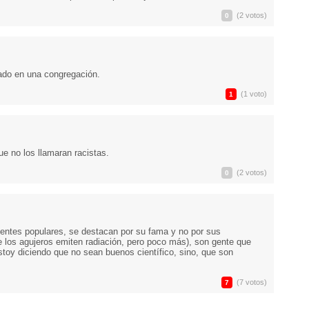
(2 votos)
0
ado en una congregación.
(1 voto)
1
e no los llamaran racistas.
(2 votos)
0
entes populares, se destacan por su fama y no por sus
e los agujeros emiten radiación, pero poco más), son gente que
stoy diciendo que no sean buenos científico, sino, que son
(7 votos)
7