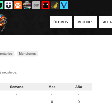
ÚLTIMOS
MEJORES
ALEA
ntarios
Menciones
9 negativos.
Semana
Mes
Año
-
-
-
-
0
0