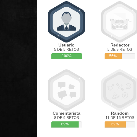
Usuario
Redactor
5 DE 5 RETOS
5 DE 9 RETOS
100%
56%
Comentarista
Random
8 DE 9 RETOS
11 DE 16 RETOS
89%
69%