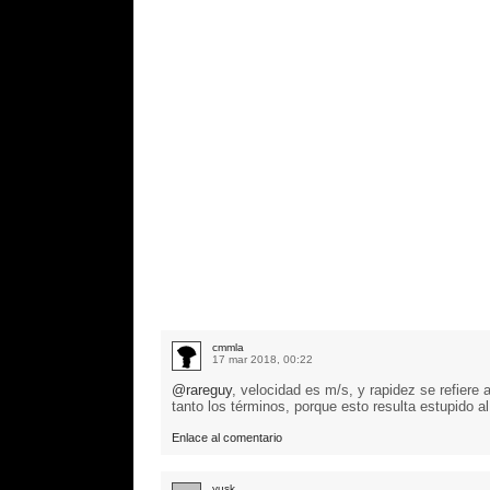
cmmla
17 mar 2018, 00:22
@rareguy
, velocidad es m/s, y rapidez se refiere 
tanto los términos, porque esto resulta estupido a
Enlace al comentario
yusk