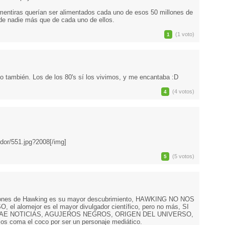
 mentiras querían ser alimentados cada uno de esos 50 millones de
 de nadie más que de cada uno de ellos.
(1 voto)
1
 también. Los de los 80's sí los vivimos, y me encantaba :D
(4 votos)
4
thdor/551.jpg?2008[/img]
(5 votos)
5
ones de Hawking es su mayor descubrimiento, HAWKING NO NOS
alomejor es el mayor divulgador científico, pero no más, SI
RAE NOTICIAS, AGUJEROS NEGROS, ORIGEN DEL UNIVERSO,
coma el coco por ser un personaje mediático.