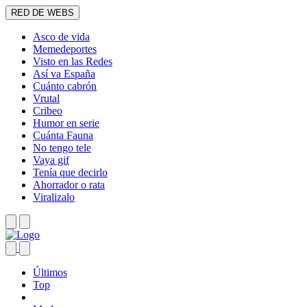
RED DE WEBS
Asco de vida
Memedeportes
Visto en las Redes
Así va España
Cuánto cabrón
Vrutal
Cribeo
Humor en serie
Cuánta Fauna
No tengo tele
Vaya gif
Tenía que decirlo
Ahorrador o rata
Viralizalo
Últimos
Top