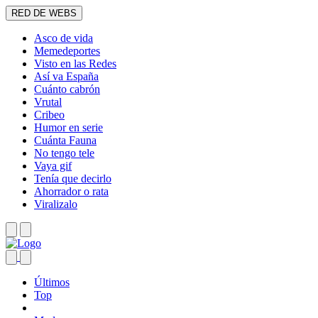
RED DE WEBS
Asco de vida
Memedeportes
Visto en las Redes
Así va España
Cuánto cabrón
Vrutal
Cribeo
Humor en serie
Cuánta Fauna
No tengo tele
Vaya gif
Tenía que decirlo
Ahorrador o rata
Viralizalo
Últimos
Top