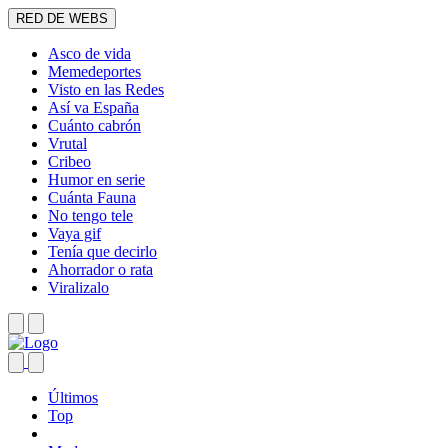
RED DE WEBS
Asco de vida
Memedeportes
Visto en las Redes
Así va España
Cuánto cabrón
Vrutal
Cribeo
Humor en serie
Cuánta Fauna
No tengo tele
Vaya gif
Tenía que decirlo
Ahorrador o rata
Viralizalo
Últimos
Top