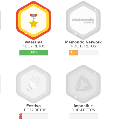
Veteranía
Memondo Network
7 DE 7 RETOS
4 DE 13 RETOS
100%
31%
Festivo
Imposible
1 DE 12 RETOS
0 DE 4 RETOS
9%
0%