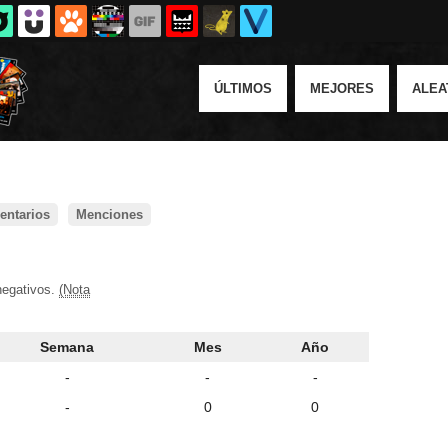
ÚLTIMOS
MEJORES
ALEA
ntarios
Menciones
negativos.
(Nota
Semana
Mes
Año
-
-
-
-
0
0