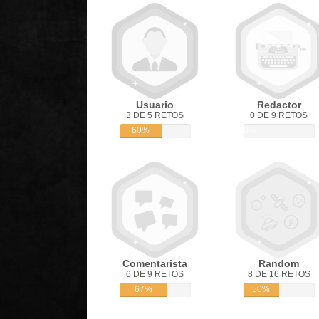
Usuario
Redactor
3 DE 5 RETOS
0 DE 9 RETOS
60%
0%
Comentarista
Random
6 DE 9 RETOS
8 DE 16 RETOS
67%
50%