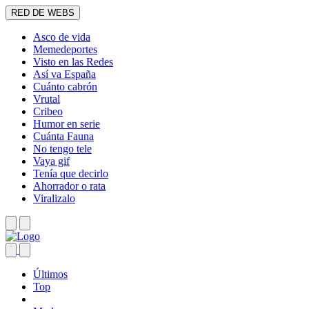
RED DE WEBS
Asco de vida
Memedeportes
Visto en las Redes
Así va España
Cuánto cabrón
Vrutal
Cribeo
Humor en serie
Cuánta Fauna
No tengo tele
Vaya gif
Tenía que decirlo
Ahorrador o rata
Viralizalo
Últimos
Top