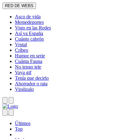
RED DE WEBS
Asco de vida
Memedeportes
Visto en las Redes
Así va España
Cuánto cabrón
Vrutal
Cribeo
Humor en serie
Cuánta Fauna
No tengo tele
Vaya gif
Tenía que decirlo
Ahorrador o rata
Viralizalo
Últimos
Top