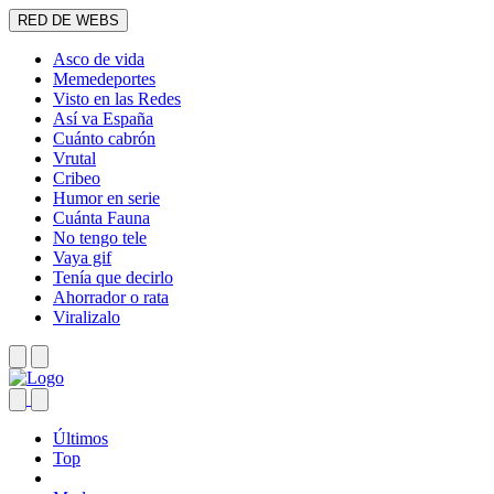
RED DE WEBS
Asco de vida
Memedeportes
Visto en las Redes
Así va España
Cuánto cabrón
Vrutal
Cribeo
Humor en serie
Cuánta Fauna
No tengo tele
Vaya gif
Tenía que decirlo
Ahorrador o rata
Viralizalo
Últimos
Top