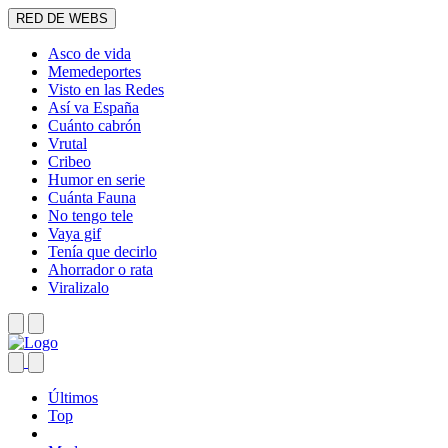
RED DE WEBS
Asco de vida
Memedeportes
Visto en las Redes
Así va España
Cuánto cabrón
Vrutal
Cribeo
Humor en serie
Cuánta Fauna
No tengo tele
Vaya gif
Tenía que decirlo
Ahorrador o rata
Viralizalo
Últimos
Top