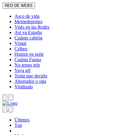
RED DE WEBS
Asco de vida
Memedeportes
Visto en las Redes
Así va España
Cuánto cabrón
Vrutal
Cribeo
Humor en serie
Cuánta Fauna
No tengo tele
Vaya gif
Tenía que decirlo
Ahorrador o rata
Viralizalo
Últimos
Top