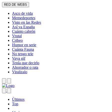
RED DE WEBS
Asco de vida
Memedeportes
Visto en las Redes
Así va España
Cuánto cabrón
Vrutal
Cribeo
Humor en serie
Cuánta Fauna
No tengo tele
Vaya gif
Tenía que decirlo
Ahorrador o rata
Viralizalo
Últimos
Top