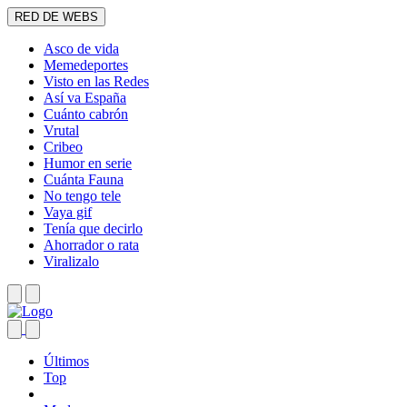
RED DE WEBS
Asco de vida
Memedeportes
Visto en las Redes
Así va España
Cuánto cabrón
Vrutal
Cribeo
Humor en serie
Cuánta Fauna
No tengo tele
Vaya gif
Tenía que decirlo
Ahorrador o rata
Viralizalo
Últimos
Top