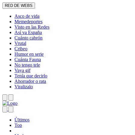
RED DE WEBS
Asco de vida
Memedeportes
Visto en las Redes
Así va España
Cuánto cabrón
Vrutal
Cribeo
Humor en serie
Cuánta Fauna
No tengo tele
Vaya gif
Tenía que decirlo
Ahorrador o rata
Viralizalo
Últimos
Top