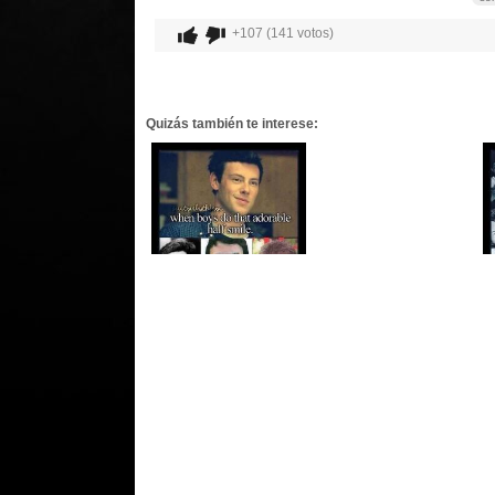
+107 (141 votos)
Quizás también te interese: