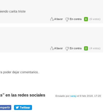
endo carita triste
A favor
En contra
(6 votos)
6
A favor
En contra
(4 votos)
2
a poder dejar comentarios.
as” en las redes sociales
Enviado por
saray
el 9 feb 2018, 17:20