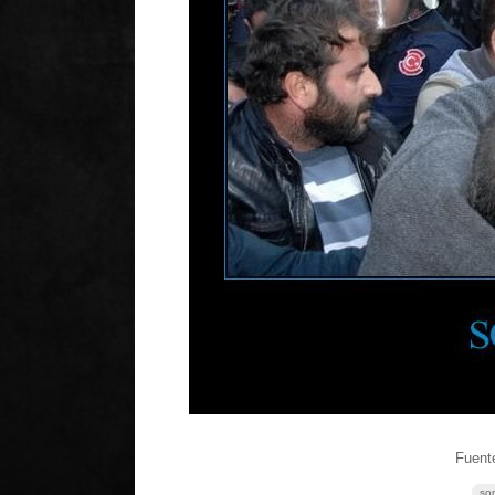
Fuente
son