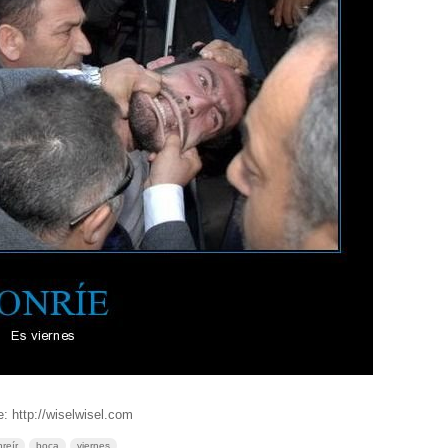
: http://wiselwisel.com
reír
boca
viernes