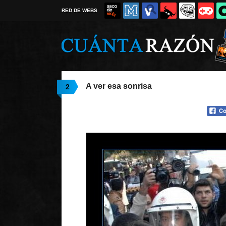
RED DE WEBS
A ver esa sonrisa
2