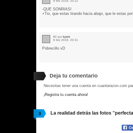
9 feb 2018, 20:22
-QUE SONRIAS!
+Tio, que estas tirando hacia abajo, que le estas poni
#2 por
kytek
9 feb 2018, 20:31
Pobrecillo xD
Deja tu comentario
Necesitas tener una cuenta en cuantarazon.com par
¡Registra tu cuenta ahora!
La realidad detrás las fotos “perfect
3