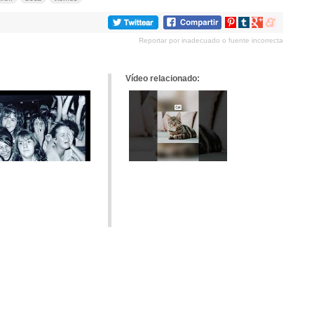
Compartir
Compartir
Compartir
Compartir
en
en
en
en
Reportar por inadecuado o fuente incorrecta
Pinterest
tumblr
Google+
meneame
Vídeo relacionado: