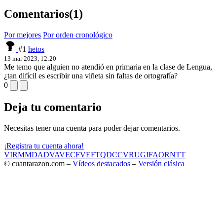
Comentarios
(1)
Por mejores
Por orden cronológico
#1
hetos
13 mar 2023, 12:20
Me temo que alguien no atendió en primaria en la clase de Lengua,
¿tan difícil es escribir una viñeta sin faltas de ortografía?
0
Deja tu comentario
Necesitas tener una cuenta para poder dejar comentarios.
¡Registra tu cuenta ahora!
VIR
MMD
ADV
AVE
CF
VEF
TQD
CC
VRU
GIF
AOR
NTT
© cuantarazon.com –
Vídeos destacados
–
Versión clásica