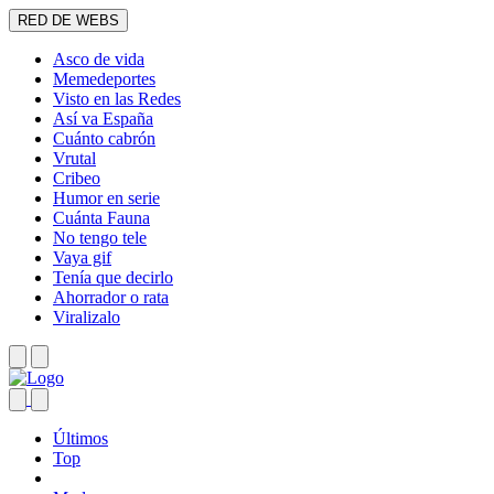
RED DE WEBS
Asco de vida
Memedeportes
Visto en las Redes
Así va España
Cuánto cabrón
Vrutal
Cribeo
Humor en serie
Cuánta Fauna
No tengo tele
Vaya gif
Tenía que decirlo
Ahorrador o rata
Viralizalo
Últimos
Top