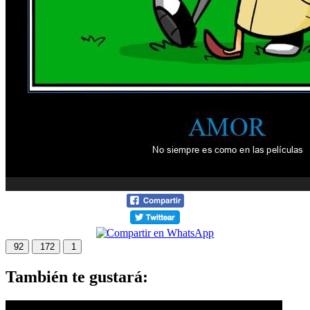
92
172
1
También te gustará: