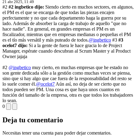
21 abr 2025, 11:49
#2
#2 ingbetico dijo:
Siendo cierto en muchos sectores, en algunos,
el PM es el que se encarga de que todas las piezas encajen
perfectamente y no que cada departamento haga la guerra por su
lado. Además de absorber la carga de trabajo de aquello "que no
hace nadie". En general, en grandes empresas el PM es un
fiscalizador, mientras que en empresas medianas o pequeñas el PM
es el tío más versátil y más puteado de todos.
@ingbetico
#3
#3
ocelot7 dijo:
Si a la gente de fuera le hace gracia lo de Project
Manager, espérate cuando descubran al Scrum Master y al Product
Owner jajaja
#2
@ingbetico
muy cierto, en muchas empresas que he estado no
son gente dedicada sólo a la gestión como muchas veces se piensa,
sino que si hay algo que cae fuera de la responsabilidad del resto se
lo suele comer él.
@ocelot7
Aún así, no deja de ser cierto que no
todos pueden ser PM. Una cosa es que haya unos cuantos en
función del tamaño de la empresa, otra es que todos los trabajadores
lo sean.
0
Deja tu comentario
Necesitas tener una cuenta para poder dejar comentarios.