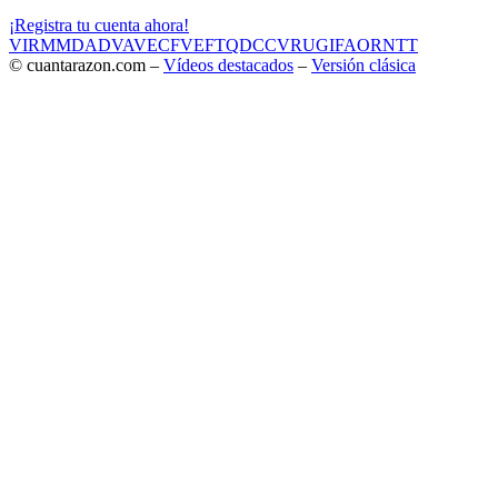
¡Registra tu cuenta ahora!
VIR
MMD
ADV
AVE
CF
VEF
TQD
CC
VRU
GIF
AOR
NTT
© cuantarazon.com –
Vídeos destacados
–
Versión clásica