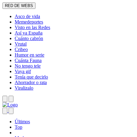
RED DE WEBS
Asco de vida
Memedeportes
Visto en las Redes
Así va España
Cuánto cabrón
Vrutal
Cribeo
Humor en serie
Cuánta Fauna
No tengo tele
Vaya gif
Tenía que decirlo
Ahorrador o rata
Viralizalo
Últimos
Top