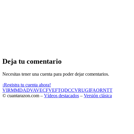
Deja tu comentario
Necesitas tener una cuenta para poder dejar comentarios.
¡Registra tu cuenta ahora!
VIR
MMD
ADV
AVE
CF
VEF
TQD
CC
VRU
GIF
AOR
NTT
© cuantarazon.com –
Vídeos destacados
–
Versión clásica