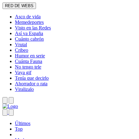
RED DE WEBS
Asco de vida
Memedeportes
Visto en las Redes
Así va España
Cuánto cabrón
Vrutal
Cribeo
Humor en serie
Cuánta Fauna
No tengo tele
Vaya gif
Tenía que decirlo
Ahorrador o rata
Viralizalo
Últimos
Top