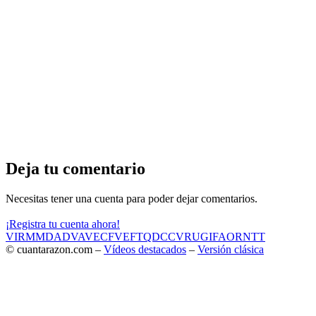
Deja tu comentario
Necesitas tener una cuenta para poder dejar comentarios.
¡Registra tu cuenta ahora!
VIR
MMD
ADV
AVE
CF
VEF
TQD
CC
VRU
GIF
AOR
NTT
© cuantarazon.com –
Vídeos destacados
–
Versión clásica