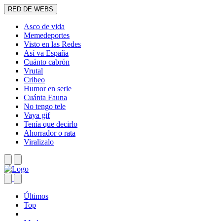
RED DE WEBS
Asco de vida
Memedeportes
Visto en las Redes
Así va España
Cuánto cabrón
Vrutal
Cribeo
Humor en serie
Cuánta Fauna
No tengo tele
Vaya gif
Tenía que decirlo
Ahorrador o rata
Viralizalo
Últimos
Top