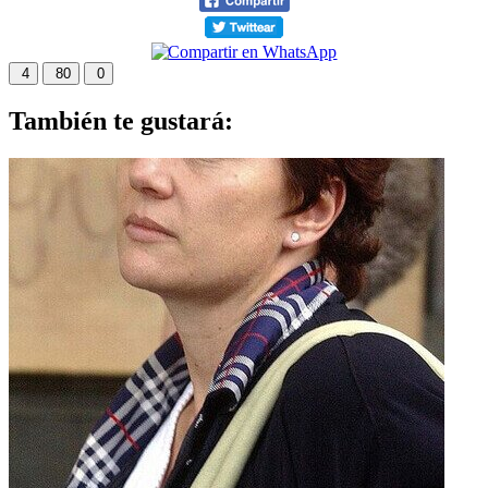
4
80
0
También te gustará: