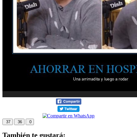
37
36
0
También te gustará: