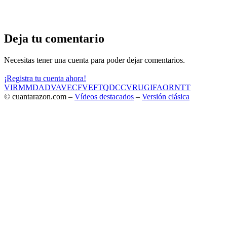
Deja tu comentario
Necesitas tener una cuenta para poder dejar comentarios.
¡Registra tu cuenta ahora!
VIR
MMD
ADV
AVE
CF
VEF
TQD
CC
VRU
GIF
AOR
NTT
© cuantarazon.com –
Vídeos destacados
–
Versión clásica