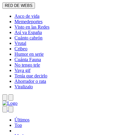
RED DE WEBS
Asco de vida
Memedeportes
Visto en las Redes
Así va España
Cuánto cabrón
Vrutal
Cribeo
Humor en serie
Cuánta Fauna
No tengo tele
Vaya gif
Tenía que decirlo
Ahorrador o rata
Viralizalo
Últimos
Top