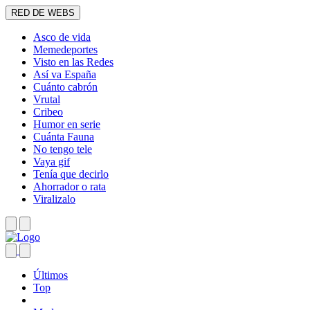
RED DE WEBS
Asco de vida
Memedeportes
Visto en las Redes
Así va España
Cuánto cabrón
Vrutal
Cribeo
Humor en serie
Cuánta Fauna
No tengo tele
Vaya gif
Tenía que decirlo
Ahorrador o rata
Viralizalo
Últimos
Top