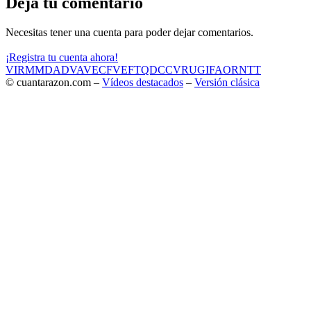
Deja tu comentario
Necesitas tener una cuenta para poder dejar comentarios.
¡Registra tu cuenta ahora!
VIR
MMD
ADV
AVE
CF
VEF
TQD
CC
VRU
GIF
AOR
NTT
© cuantarazon.com –
Vídeos destacados
–
Versión clásica