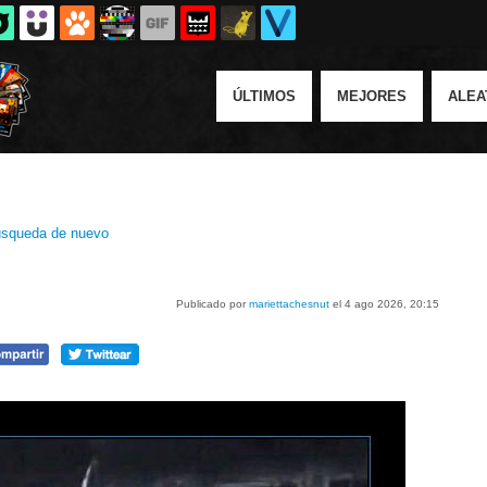
ÚLTIMOS
MEJORES
ALEA
squeda de nuevo
Publicado por
mariettachesnut
el 4 ago 2026, 20:15