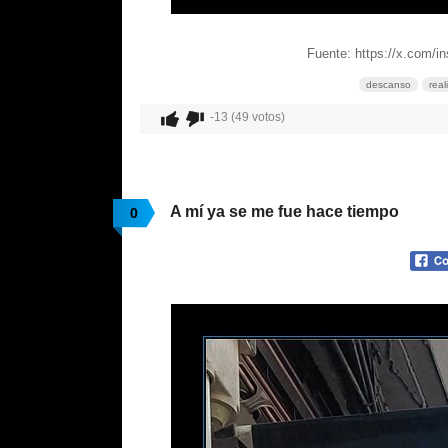
Fuente: https://x.com/
descanso
real
-13 (49 votos)
A mí ya se me fue hace tiempo
0