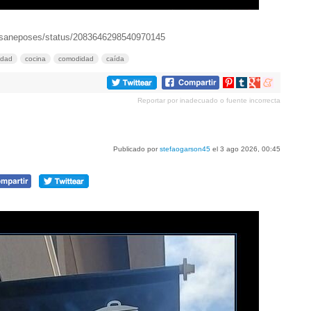
insaneposes/status/2083646298540970145
idad
cocina
comodidad
caída
Compartir
Compartir
Compartir
Compartir
en
en
en
en
Reportar por inadecuado o fuente incorrecta
Pinterest
tumblr
Google+
meneame
Publicado por
stefaogarson45
el 3 ago 2026, 00:45