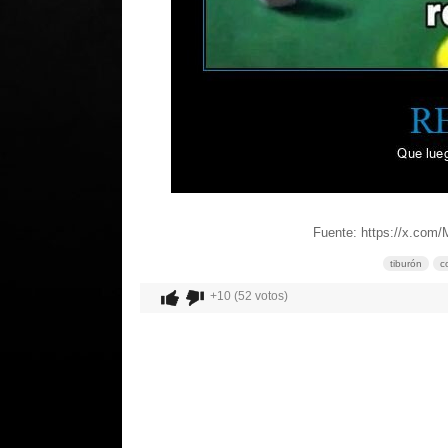
Fuente: https://x.com
tiburón
c
+10 (52 votos)