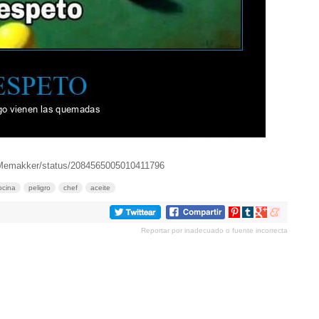
/Memakker/status/2084565005010411796
ocina
peligro
chef
aceite
Compartir
Compartir
Compartir
Compartir
en
en
en
en
Reportar por inadecuado o fuente incorrecta
Pinterest
tumblr
Google+
meneame