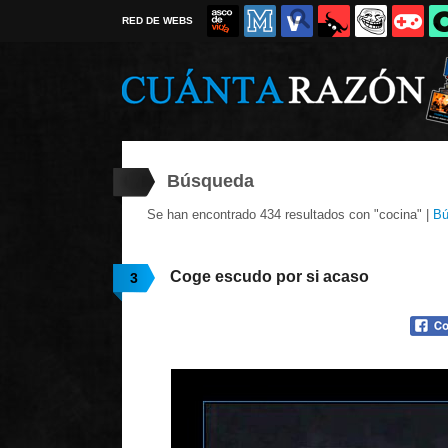
RED DE WEBS
Búsqueda
Se han encontrado 434 resultados con "cocina" |
Bú
Coge escudo por si acaso
3