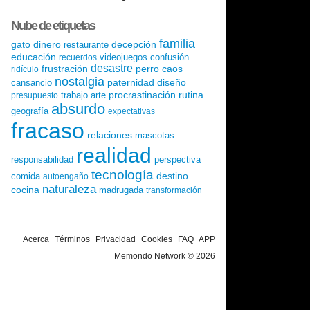
Nube de etiquetas
familia
gato
dinero
decepción
restaurante
educación
videojuegos
confusión
recuerdos
desastre
frustración
perro
caos
ridículo
nostalgia
paternidad
diseño
cansancio
procrastinación
rutina
trabajo
arte
presupuesto
absurdo
geografía
expectativas
fracaso
relaciones
mascotas
realidad
responsabilidad
perspectiva
tecnología
destino
comida
autoengaño
naturaleza
cocina
madrugada
transformación
Acerca
Términos
Privacidad
Cookies
FAQ
APP
Memondo Network © 2026