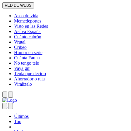
RED DE WEBS
Asco de vida
Memedeportes
Visto en las Redes
Así va España
Cuánto cabrón
Vrutal
Cribeo
Humor en serie
Cuánta Fauna
No tengo tele
Vaya gif
Tenía que decirlo
Ahorrador o rata
Viralizalo
Últimos
Top