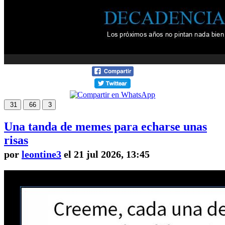
31
66
3
Una tanda de memes para echarse unas
risas
por
leontine3
el 21 jul 2026, 13:45