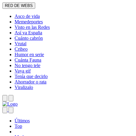
RED DE WEBS
Asco de vida
Memedeportes
Visto en las Redes
Así va España
Cuánto cabrón
Vrutal
Cribeo
Humor en serie
Cuánta Fauna
No tengo tele
Vaya gif
Tenía que decirlo
Ahorrador o rata
Viralizalo
Últimos
Top