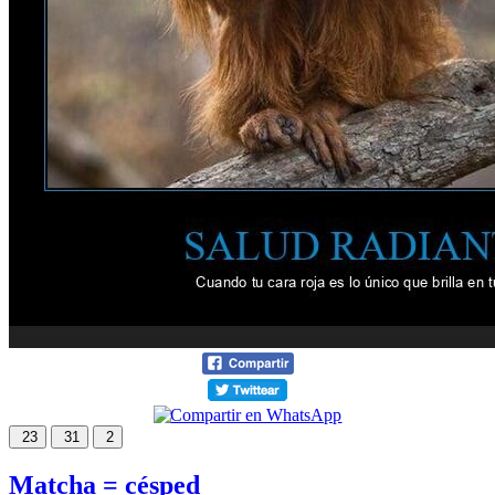
23
31
2
Matcha = césped