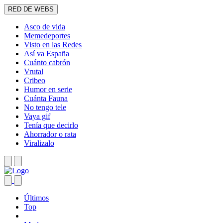
RED DE WEBS
Asco de vida
Memedeportes
Visto en las Redes
Así va España
Cuánto cabrón
Vrutal
Cribeo
Humor en serie
Cuánta Fauna
No tengo tele
Vaya gif
Tenía que decirlo
Ahorrador o rata
Viralizalo
Últimos
Top