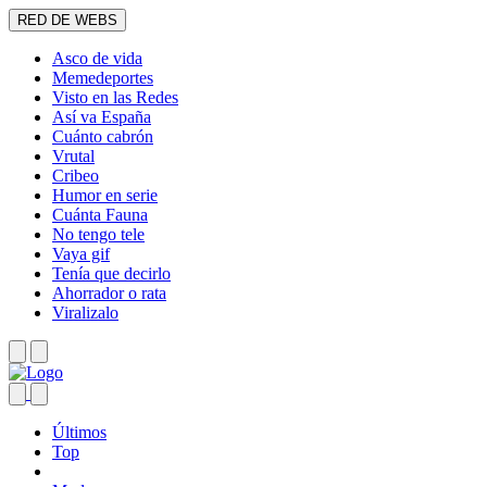
RED DE WEBS
Asco de vida
Memedeportes
Visto en las Redes
Así va España
Cuánto cabrón
Vrutal
Cribeo
Humor en serie
Cuánta Fauna
No tengo tele
Vaya gif
Tenía que decirlo
Ahorrador o rata
Viralizalo
Últimos
Top