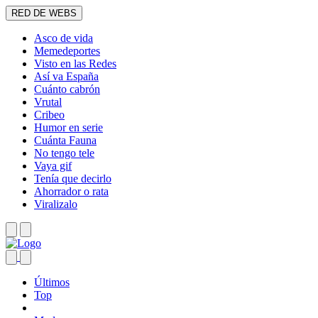
RED DE WEBS
Asco de vida
Memedeportes
Visto en las Redes
Así va España
Cuánto cabrón
Vrutal
Cribeo
Humor en serie
Cuánta Fauna
No tengo tele
Vaya gif
Tenía que decirlo
Ahorrador o rata
Viralizalo
Últimos
Top