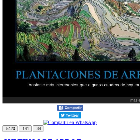
5420
141
34