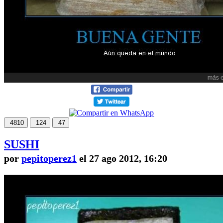
4810
124
47
SUSHI
por
pepitoperez1
el 27 ago 2012, 16:20