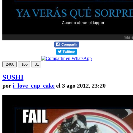
2400
166
31
SUSHI
por
i_love_cup_cake
el 3 ago 2012, 23:20