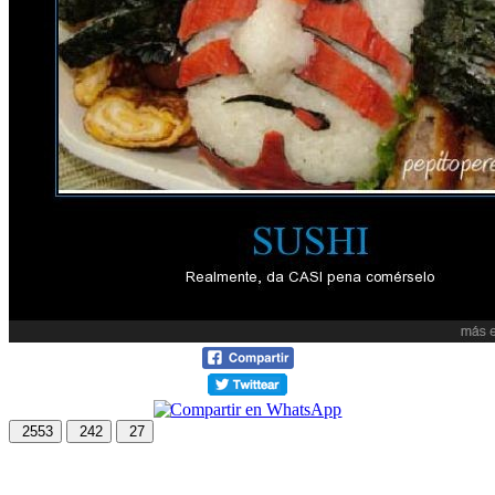
2553
242
27