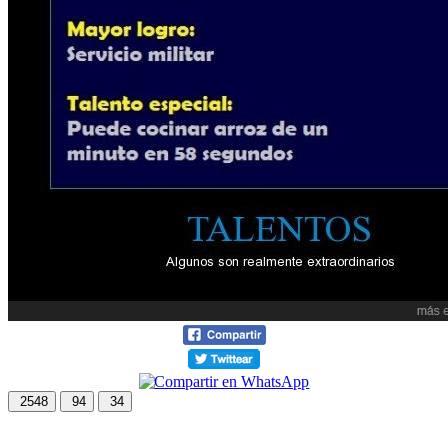
2548
94
34