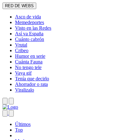
RED DE WEBS
Asco de vida
Memedeportes
Visto en las Redes
Así va España
Cuánto cabrón
Vrutal
Cribeo
Humor en serie
Cuánta Fauna
No tengo tele
Vaya gif
Tenía que decirlo
Ahorrador o rata
Viralizalo
Últimos
Top