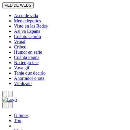
RED DE WEBS
Asco de vida
Memedeportes
Visto en las Redes
Así va España
Cuánto cabrón
Vrutal
Cribeo
Humor en serie
Cuánta Fauna
No tengo tele
Vaya gif
Tenía que decirlo
Ahorrador o rata
Viralizalo
Últimos
Top