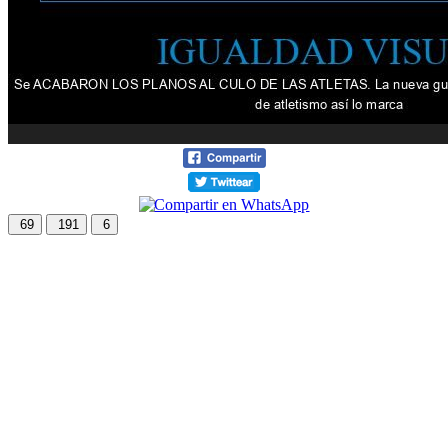
69
191
6