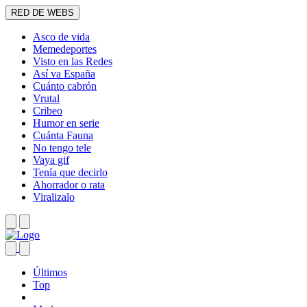
RED DE WEBS
Asco de vida
Memedeportes
Visto en las Redes
Así va España
Cuánto cabrón
Vrutal
Cribeo
Humor en serie
Cuánta Fauna
No tengo tele
Vaya gif
Tenía que decirlo
Ahorrador o rata
Viralizalo
Últimos
Top