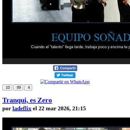
10
89
4
Tranqui, es Zero
por
ladeflix
el 22 mar 2026, 21:15