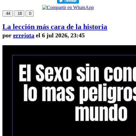
44
18
0
La lección más cara de la historia
por
errejota
el 6 jul 2026, 23:45