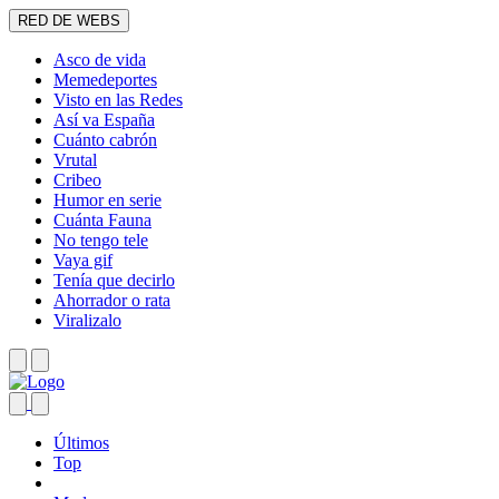
RED DE WEBS
Asco de vida
Memedeportes
Visto en las Redes
Así va España
Cuánto cabrón
Vrutal
Cribeo
Humor en serie
Cuánta Fauna
No tengo tele
Vaya gif
Tenía que decirlo
Ahorrador o rata
Viralizalo
Últimos
Top