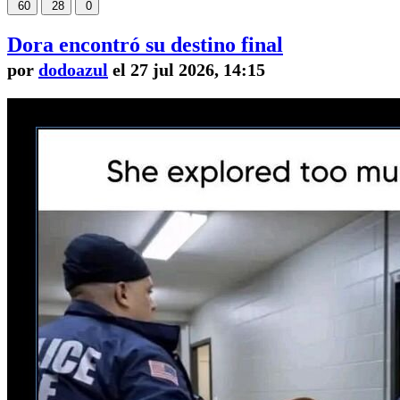
60
28
0
Dora encontró su destino final
por
dodoazul
el 27 jul 2026, 14:15