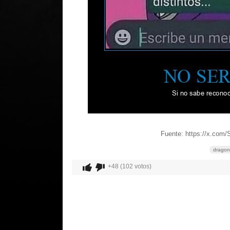
Fuente: https://x.com
dragon 
+48 (102 votos)