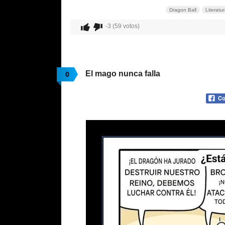
Dragon Ball
Literatu
-3 (59 votos)
El mago nunca falla
0