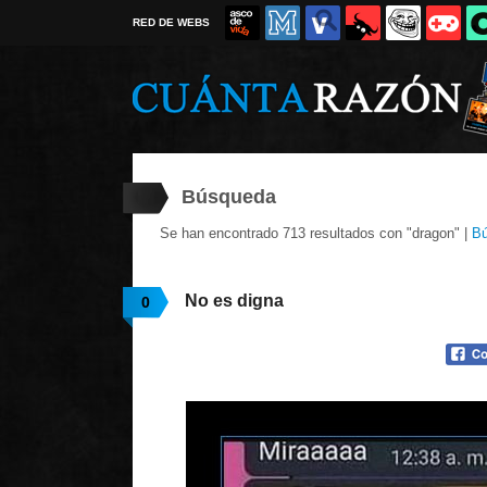
RED DE WEBS
Búsqueda
Se han encontrado 713 resultados con "dragon" |
Bú
No es digna
0