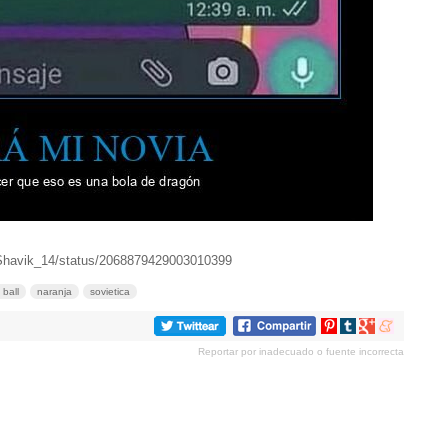
/Shavik_14/status/2068879429003010399
ball
naranja
sovietica
Compartir
Compartir
Compartir
Compartir
en
en
en
en
Reportar por inadecuado o fuente incorrecta
Pinterest
tumblr
Google+
meneame