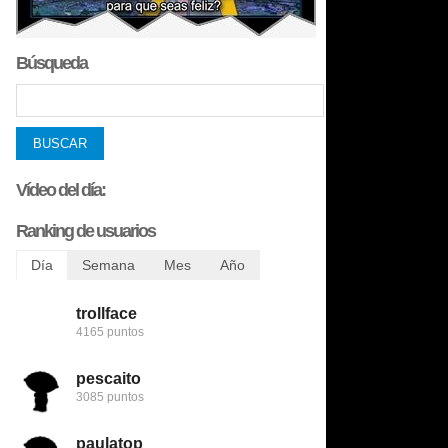
Búsqueda
Vídeo del día:
Ranking de usuarios
Día
Semana
Mes
Año
trollface
trollface
bobobobs
bobobobs
4165 puntos
6456 puntos
8509 puntos
272731 puntos
pescaito
123despasito
nomedigas
flamenquin
3085 puntos
5345 puntos
8422 puntos
240782 puntos
paulatop
mariettachesnut
trollface
patatabrava