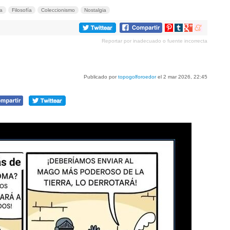
ra
Filosofía
Coleccionismo
Nostalgia
Compartir
Compartir
Compartir
Compartir
en
en
en
en
Reportar por inadecuado o fuente incorrecta
Pinterest
tumblr
Google+
meneame
Publicado por
topogolforoedor
el 2 mar 2026, 22:45