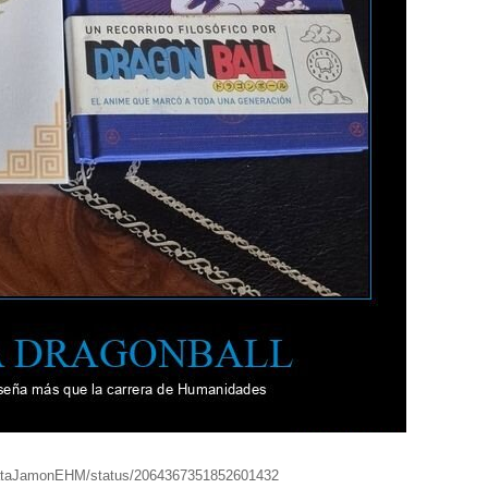
cataJamonEHM/status/2064367351852601432