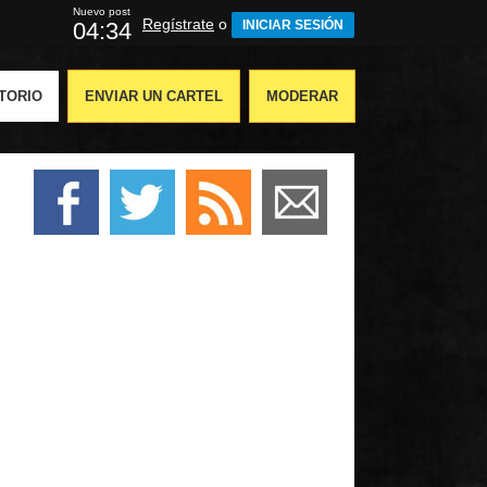
Nuevo post
Regístrate
o
04:33
INICIAR SESIÓN
TORIO
ENVIAR UN CARTEL
MODERAR