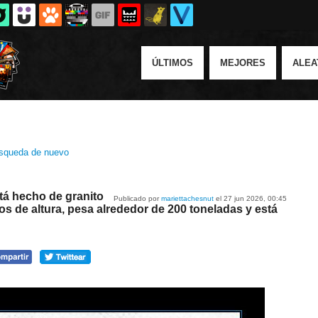
ÚLTIMOS
MEJORES
ALEA
squeda de nuevo
tá hecho de granito
Publicado por
mariettachesnut
el 27 jun 2026, 00:45
s de altura, pesa alrededor de 200 toneladas y está