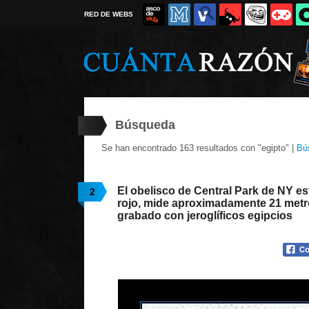
RED DE WEBS
Búsqueda
Se han encontrado 163 resultados con "egipto" |
Bú
El obelisco de Central Park de NY es
2
rojo, mide aproximadamente 21 metro
grabado con jeroglíficos egipcios