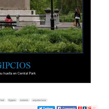
Park
Egipto
turismo
arquitectura
Compartir
Compartir
Compartir
Compartir