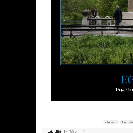
obelisco
Central
-14 (60 votos)