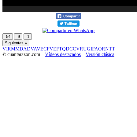
54
9
1
Siguientes »
VIR
MMD
ADV
AVE
CF
VEF
TQD
CC
VRU
GIF
AOR
NTT
© cuantarazon.com –
Vídeos destacados
–
Versión clásica