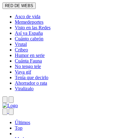
RED DE WEBS
Asco de vida
Memedeportes
Visto en las Redes
Así va España
Cuánto cabrón
Vrutal
Cribeo
Humor en serie
Cuánta Fauna
No tengo tele
Vaya gif
Tenía que decirlo
Ahorrador o rata
Viralizalo
Últimos
Top