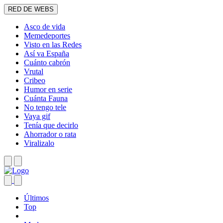
RED DE WEBS
Asco de vida
Memedeportes
Visto en las Redes
Así va España
Cuánto cabrón
Vrutal
Cribeo
Humor en serie
Cuánta Fauna
No tengo tele
Vaya gif
Tenía que decirlo
Ahorrador o rata
Viralizalo
Últimos
Top