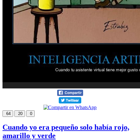
64
20
0
Cuando yo era pequeño solo había rojo,
amarillo y verde