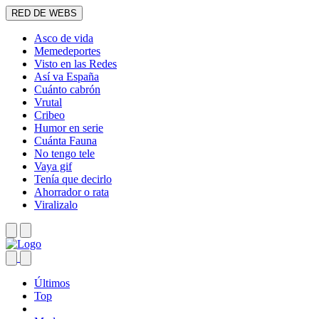
RED DE WEBS
Asco de vida
Memedeportes
Visto en las Redes
Así va España
Cuánto cabrón
Vrutal
Cribeo
Humor en serie
Cuánta Fauna
No tengo tele
Vaya gif
Tenía que decirlo
Ahorrador o rata
Viralizalo
Últimos
Top