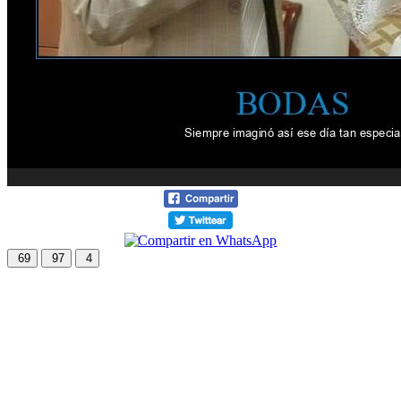
69
97
4