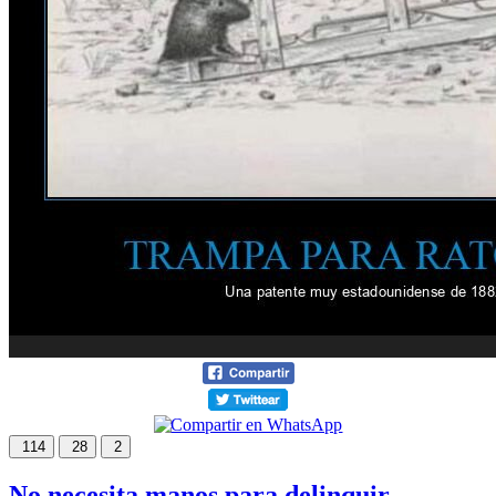
114
28
2
No necesita manos para delinquir