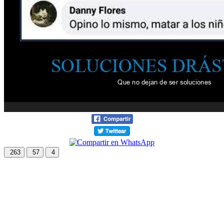
263
57
4