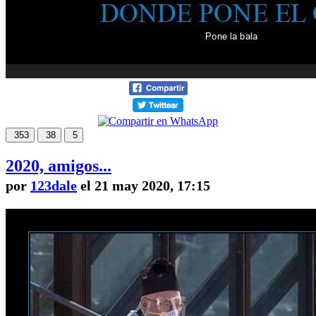
353
38
5
2020, amigos...
por
123dale
el 21 may 2020, 17:15