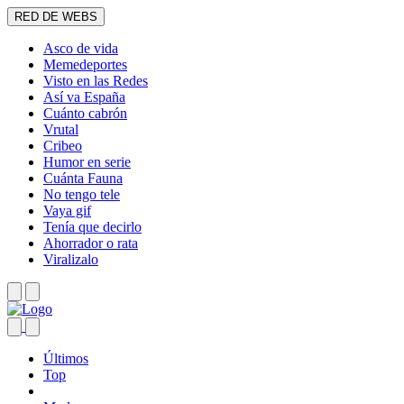
RED DE WEBS
Asco de vida
Memedeportes
Visto en las Redes
Así va España
Cuánto cabrón
Vrutal
Cribeo
Humor en serie
Cuánta Fauna
No tengo tele
Vaya gif
Tenía que decirlo
Ahorrador o rata
Viralizalo
Últimos
Top