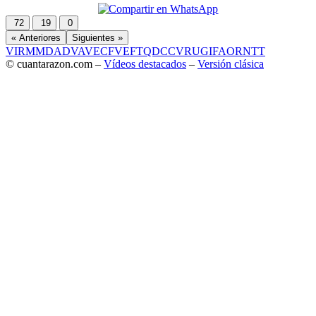
72
19
0
« Anteriores
Siguientes »
VIR
MMD
ADV
AVE
CF
VEF
TQD
CC
VRU
GIF
AOR
NTT
© cuantarazon.com –
Vídeos destacados
–
Versión clásica