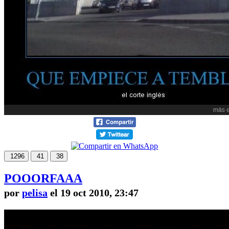
1296
41
38
POOORFAAA
por
pelisa
el 19 oct 2010, 23:47