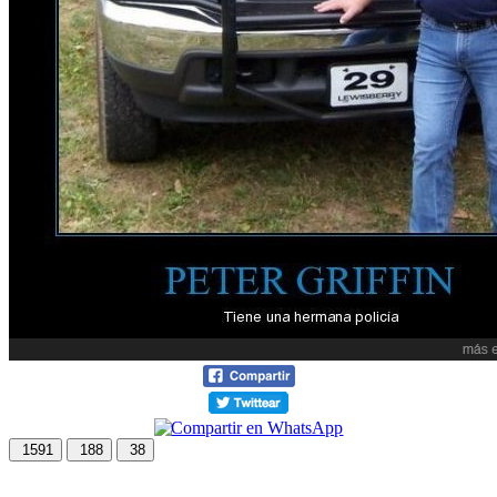
1591
188
38