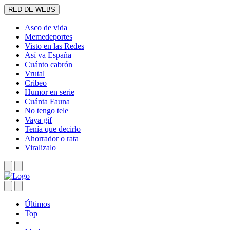
RED DE WEBS
Asco de vida
Memedeportes
Visto en las Redes
Así va España
Cuánto cabrón
Vrutal
Cribeo
Humor en serie
Cuánta Fauna
No tengo tele
Vaya gif
Tenía que decirlo
Ahorrador o rata
Viralizalo
Últimos
Top