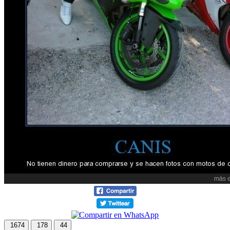
1674
178
44