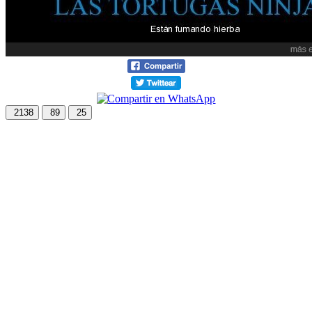
2138
89
25