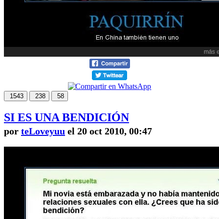
1543
238
58
SI ES UNA BENDICIÓN
por
teLoveyuu
el 20 oct 2010, 00:47