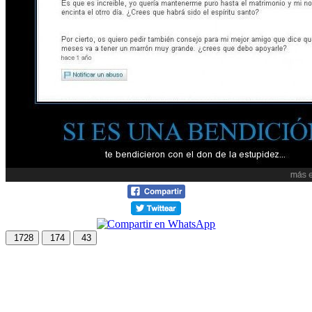
1728
174
43