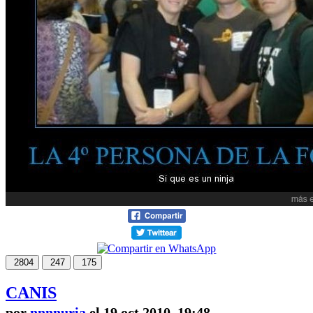
2804
247
175
CANIS
por
nnnnuria
el 19 oct 2010, 19:48