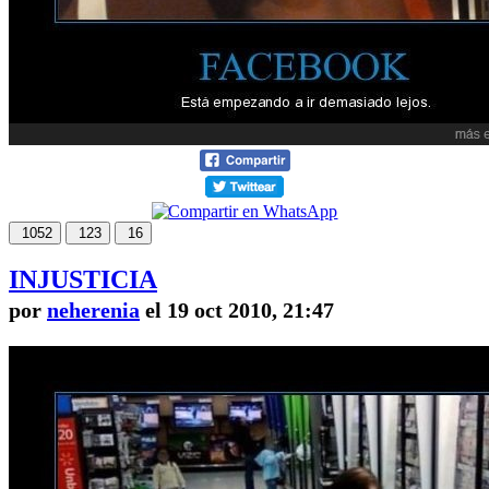
1052
123
16
INJUSTICIA
por
neherenia
el 19 oct 2010, 21:47