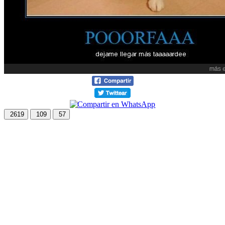
2619
109
57