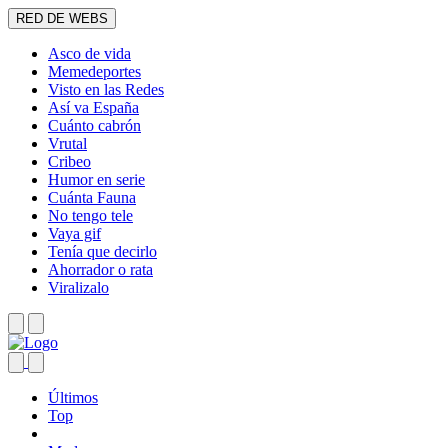
RED DE WEBS
Asco de vida
Memedeportes
Visto en las Redes
Así va España
Cuánto cabrón
Vrutal
Cribeo
Humor en serie
Cuánta Fauna
No tengo tele
Vaya gif
Tenía que decirlo
Ahorrador o rata
Viralizalo
Últimos
Top